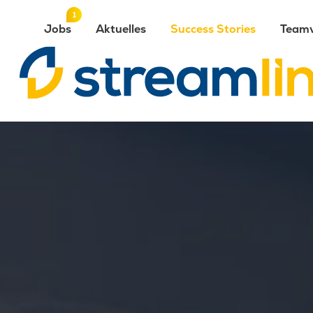
1
Stiftung
Jobs
Aktuelles
Success Stories
Teamv
für
Schwerbehinderte
Luzern
SSBL
-
Streamline
AG